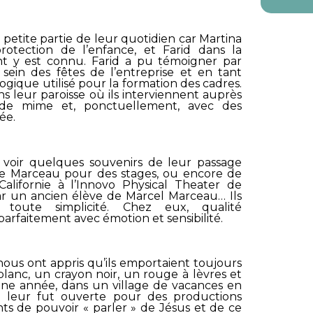
 petite partie de leur quotidien car Martina
rotection de l’enfance, et Farid dans la
t y est connu. Farid a pu témoigner par
sein des fêtes de l’entreprise et en tant
ogique utilisé pour la formation des cadres.
ns leur paroisse où ils interviennent auprès
s de mime et, ponctuellement, avec des
ée.
 voir quelques souvenirs de leur passage
e Marceau
pour des stages, ou encore de
alifornie à l’
Innovo Physical Theater
de
ar un ancien élève de Marcel Marceau… Ils
 toute simplicité. Chez eux, qualité
 parfaitement avec émotion et sensibilité.
s nous ont appris qu’ils emportaient toujours
blanc, un crayon noir, un rouge à lèvres et
ne année, dans un village de vacances en
e leur fut ouverte pour des productions
nts de pouvoir « parler » de Jésus et de ce