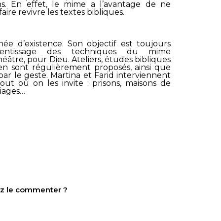
ns. En effet, le mime a l’avantage de ne
ire revivre les textes bibliques.
e d’existence. Son objectif est toujours
prentissage des techniques du mime
éâtre, pour Dieu. Ateliers, études bibliques
ien sont régulièrement proposés, ainsi que
 par le geste. Martina et Farid interviennent
ut où on les invite : prisons, maisons de
riages…
tez le commenter ?