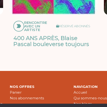
RENCONTRE
AVEC UN
RÉSERVÉ ABONNÉS
ARTISTE
400 ANS APRÈS, Blaise
Pascal bouleverse toujours
NOS OFFRES
NAVIGATION
Panier
Accueil
Nos abonnements
Qui sommes-nous
le
Nos blogs