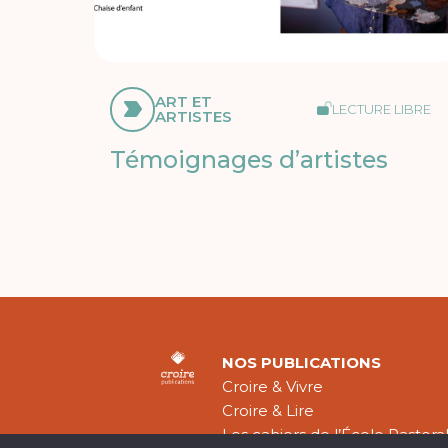
ART ET
LECTURE LIBRE
ARTISTES
Témoignages d’artistes
NOS PUBLICATIONS
Croire & Vivre
Croire & Lire
Les cahiers de l’École Pastora