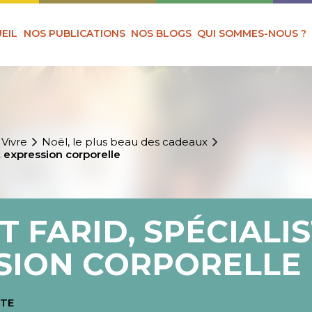
EIL
NOS PUBLICATIONS
NOS BLOGS
QUI SOMMES-NOUS ?
 Vivre
Noël, le plus beau des cadeaux
t expression corporelle
T FARID, SPÉCIALI
SION CORPORELLE
STE