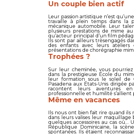
Un couple bien actif
Leur passion artistique n’est qu’une
travaille à plein temps dans la p
mécanique automobile. Leur talen
plusieurs prestations de mime au 
qu’acteur principal d’un film pédag
Ils sont par ailleurs trèsengagés da
des enfants avec leurs atelier
présentations de chorégraphie mim
Trophées ?
Sur leur cheminée, vous pourriez
dans la prestigieuse
École du mim
leur formation sous le soleil de C
Pasadena aux États-Unis dirigée p
racontent leurs aventures en
professionnelle et humilité s’allient
Même en vacances
Ils nous ont bien fait rire quand il
dans leurs valises leur maquillage 
quelques accessoires au cas où… U
République Dominicaine, la scèn
spontanées. Ils étaient reconnaissa