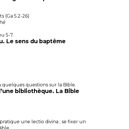
 (Ga 5.2-26)
ché
eu 5-7.
au. Le sens du baptême
à quelques questions sur la Bible.
’une bibliothèque. La Bible
 pratique une l
ectio divina
; se fixer un
ible.