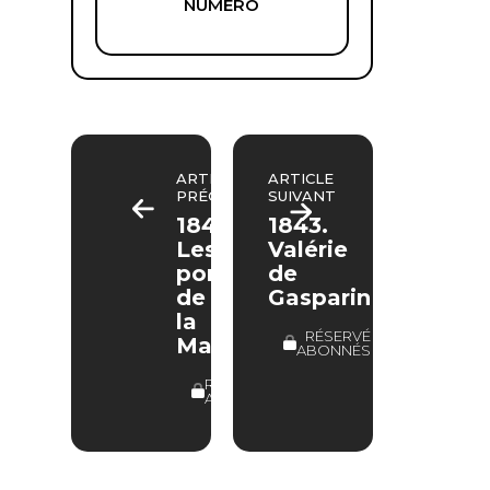
NUMÉRO
ARTICLE
ARTICLE
PRÉCÉDENT
SUIVANT
1841.
1843.
Les
Valérie
portes
de
de
Gasparin
la
RÉSERVÉ
Madeleine
ABONNÉS
RÉSERVÉ
ABONNÉS