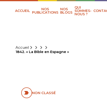
QUI
NOS
NOS
ACCUEIL
SOMMES-
CONTA
PUBLICATIONS
BLOGS
NOUS ?
Accueil
1842. « La Bible en Espagne »
1842. « LA BIBLE
EN ESPAGNE »
NON CLASSÉ