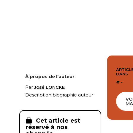
ARTICLE
DANS
À propos de l'auteur
# -
Par
José LONCKE
Description biographie auteur
VO
MA
Cet article est
réservé à nos