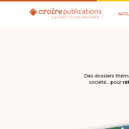
ACCU
Des dossiers théma
société… pour
ré