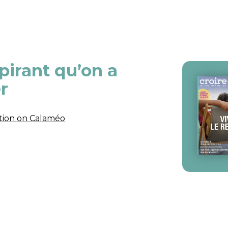
irant qu’on a
r
ation on Calaméo