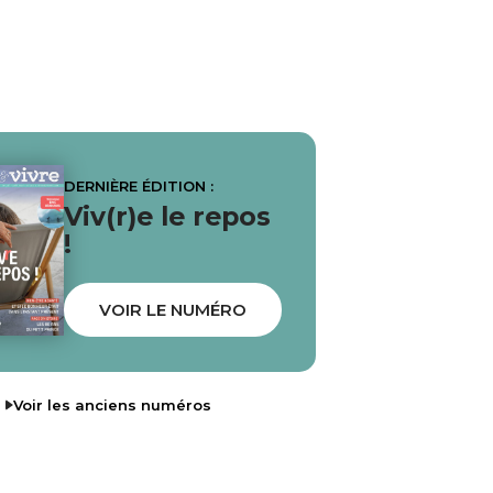
DERNIÈRE ÉDITION :
Viv(r)e le repos
!
VOIR LE NUMÉRO
Voir les anciens numéros