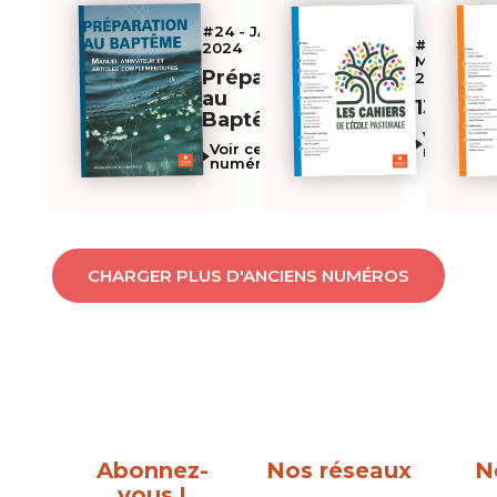
#24 - JANVIER
#131 -
2024
MAI
Préparation
2024
au
131
Baptême
Voir ce
Voir ce
numéro
numéro
CHARGER PLUS D'ANCIENS NUMÉROS
Abonnez-
Nos réseaux
N
vous !