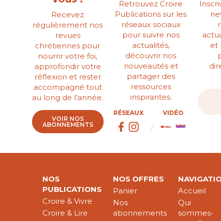
Retrouvez Croire
Inscr
Publications sur les
ne
Recevez
réseaux sociaux
régulièrement nos
pour suivre nos
actua
revues
actualités,
et
chrétiennes pour
découvrir nos
nourrir votre foi,
nouveautés et
di
approfondir votre
partager des
réflexion et rester
ressources
accompagné tout
inspirantes.
au long de l’année.
RÉSEAUX
VIDÉO
VOIR NOS
ABONNEMENTS
NOS
NOS OFFRES
NAVIGATI
PUBLICATIONS
Panier
Accueil
Croire & Vivre
Nos
Qui
Croire & Lire
abonnements
sommes-