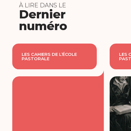
À LIRE DANS LE
Dernier
numéro
LES CAHIERS DE L’ÉCOLE
LES 
PASTORALE
PAS