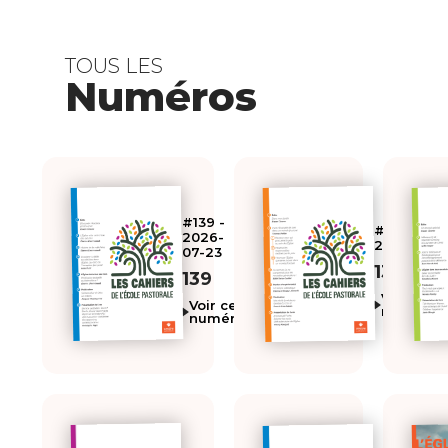
TOUS LES
Numéros
#139 -
#138 -
2026-
2026-07
07-23
138
139
Voir ce
Voir ce
numéro
numéro