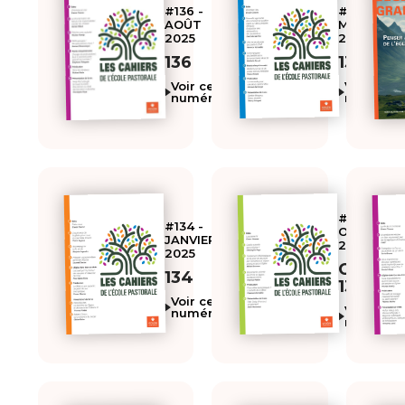
#136 -
#135 -
AOÛT
MAI
2025
2025
136
135
Voir ce
Voir ce
numéro
numéro
#133 -
#134 -
OCTOBRE
JANVIER
2024
2025
CEP
134
133
Voir ce
Voir ce
numéro
numéro