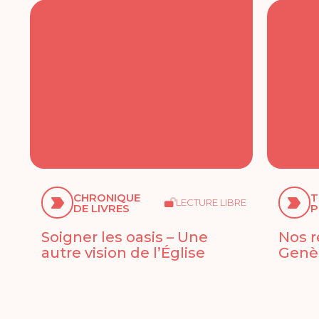
CHRONIQUE
T
LECTURE LIBRE
DE LIVRES
P
Soigner les oasis – Une
Nos r
autre vision de l’Église
Genès