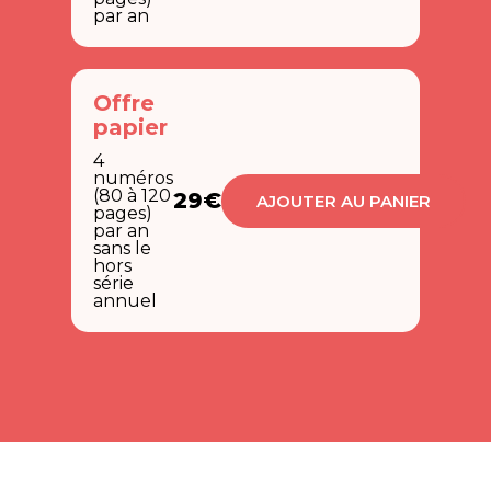
par an
Offre
papier
4
numéros
(80 à 120
29€
AJOUTER AU PANIER
pages)
par an
sans le
hors
série
annuel