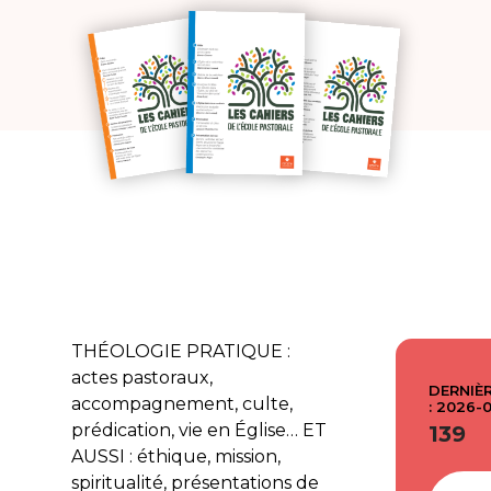
THÉOLOGIE PRATIQUE :
actes pastoraux,
DERNIÈR
accompagnement, culte,
: 2026-
prédication, vie en Église… ET
139
AUSSI : éthique, mission,
spiritualité, présentations de