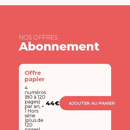
NOS OFFRES
Abonnement
Offre
papier
4
numéros
(80 à 120
pages)
44€
AJOUTER AU PANIER
par an, +
1 Hors
série
(plus de
120
pages)