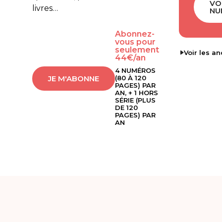
VO
livres…
NU
Abonnez-
vous pour
seulement
Voir les a
44€/an
4 NUMÉROS
JE M'ABONNE
(80 À 120
PAGES) PAR
AN, + 1 HORS
SÉRIE (PLUS
DE 120
PAGES) PAR
AN