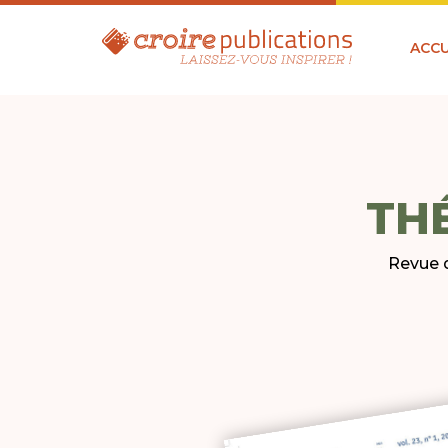
ACCU
TH
Revue d