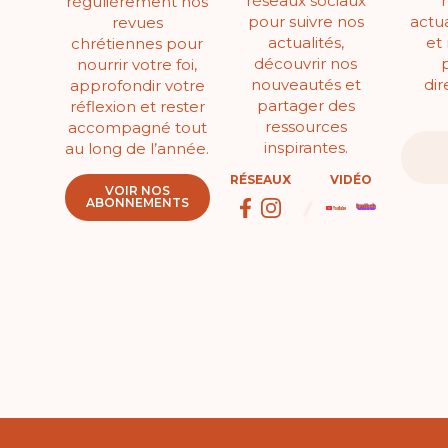
réseaux sociaux
régulièrement nos
pour suivre nos
actua
revues
actualités,
et
chrétiennes pour
découvrir nos
nourrir votre foi,
nouveautés et
di
approfondir votre
partager des
réflexion et rester
ressources
accompagné tout
inspirantes.
au long de l’année.
RÉSEAUX
VIDÉO
VOIR NOS
ABONNEMENTS