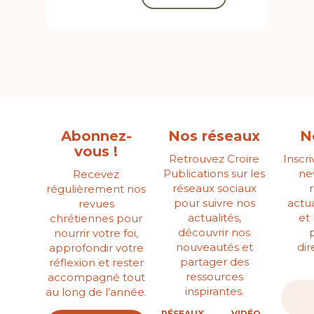
Abonnez-
Nos réseaux
N
vous !
Retrouvez Croire
Inscr
Publications sur les
ne
Recevez
réseaux sociaux
régulièrement nos
pour suivre nos
actua
revues
actualités,
et
chrétiennes pour
découvrir nos
nourrir votre foi,
nouveautés et
di
approfondir votre
partager des
réflexion et rester
ressources
accompagné tout
inspirantes.
au long de l’année.
RÉSEAUX
VIDÉO