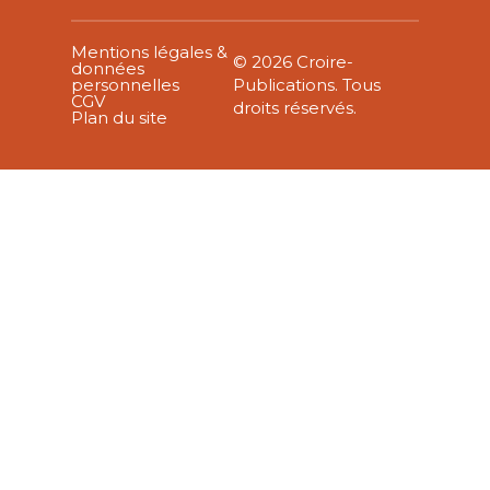
Mentions légales &
© 2026 Croire-
données
personnelles
Publications. Tous
CGV
droits réservés.
Plan du site