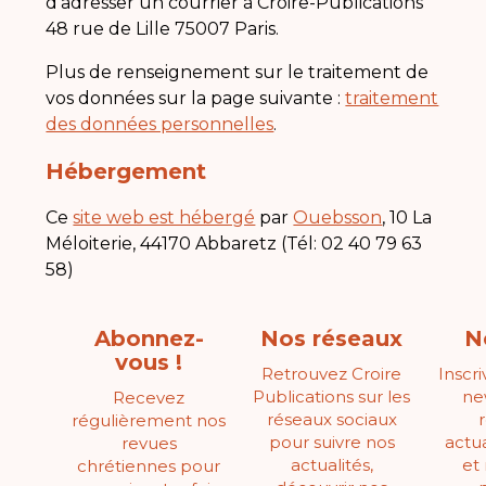
d’adresser un courrier à Croire-Publications
48 rue de Lille 75007 Paris.
Plus de renseignement sur le traitement de
vos données sur la page suivante :
traitement
des données personnelles
.
Hébergement
Ce
site web est hébergé
par
Ouebsson
, 10 La
Méloiterie, 44170 Abbaretz (Tél: 02 40 79 63
58)
Abonnez-
Nos réseaux
N
vous !
Retrouvez Croire
Inscr
Publications sur les
ne
Recevez
réseaux sociaux
régulièrement nos
pour suivre nos
actua
revues
actualités,
et
chrétiennes pour