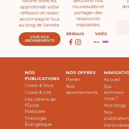
découvrir nos
nourrir votre foi,
nouveautés et
di
approfondir votre
partager des
réflexion et rester
ressources
accompagné tout
inspirantes.
au long de l’année.
RÉSEAUX
VIDÉO
VOIR NOS
ABONNEMENTS
NOS
NOS OFFRES
NAVIGATI
PUBLICATIONS
Panier
Accueil
Croire & Vivre
Nos
Qui
Croire & Lire
abonnements
sommes-
nous ?
Les cahiers de
l’École
Nos blogs
Pastorale
Nos
Théologie
publication
Évangélique
Partenaire