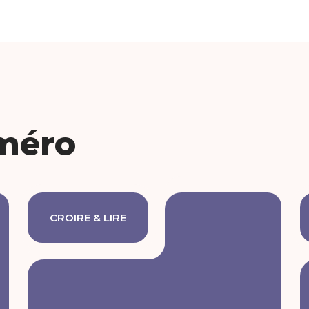
méro
CROIRE & LIRE