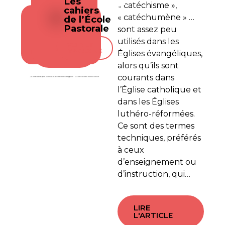
Les
« catéchisme »,
cahiers
« catéchumène » …
de l’École
LES
Pastorale
sont assez peu
CAHIERS DE
L’ÉCOLE
utilisés dans les
VOIR LE
PASTORALE
MAGAZINE
Églises évangéliques,
alors qu’ils sont
courants dans
l’Église catholique et
dans les Églises
luthéro-réformées.
Ce sont des termes
techniques, préférés
à ceux
d’enseignement ou
d’instruction, qui…
LIRE
L'ARTICLE