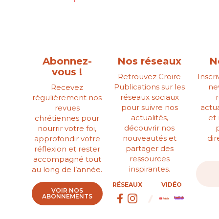
Abonnez-
Nos réseaux
N
vous !
Retrouvez Croire
Inscr
Publications sur les
ne
Recevez
réseaux sociaux
régulièrement nos
pour suivre nos
actua
revues
actualités,
et
chrétiennes pour
découvrir nos
nourrir votre foi,
nouveautés et
di
approfondir votre
partager des
réflexion et rester
ressources
accompagné tout
inspirantes.
au long de l’année.
RÉSEAUX
VIDÉO
VOIR NOS
ABONNEMENTS