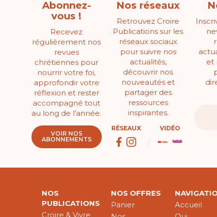
Abonnez-
Nos réseaux
N
vous !
Retrouvez Croire
Inscr
Publications sur les
ne
Recevez
réseaux sociaux
régulièrement nos
pour suivre nos
actua
revues
actualités,
et
chrétiennes pour
découvrir nos
nourrir votre foi,
nouveautés et
di
approfondir votre
partager des
réflexion et rester
ressources
accompagné tout
inspirantes.
au long de l’année.
RÉSEAUX
VIDÉO
VOIR NOS
ABONNEMENTS
NOS
NOS OFFRES
NAVIGATI
PUBLICATIONS
Panier
Accueil
Croire & Vivre
Nos
Qui