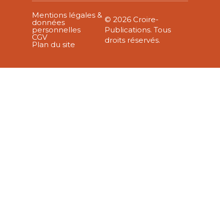
Mentions légales &
© 2026 Croire-
données
personnelles
Publications. Tous
CGV
droits réservés.
Plan du site