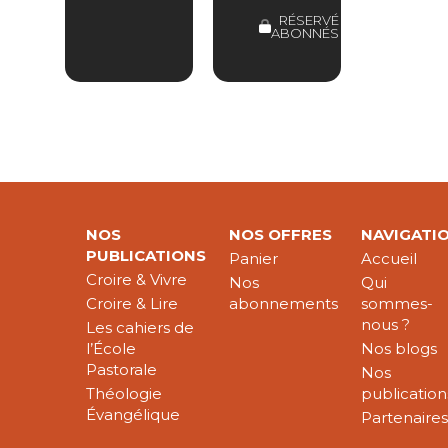
RÉSERVÉ
ABONNÉS
NOS
NOS OFFRES
NAVIGATI
PUBLICATIONS
Panier
Accueil
Croire & Vivre
Nos
Qui
Croire & Lire
abonnements
sommes-
nous ?
Les cahiers de
l’École
Nos blogs
Pastorale
Nos
Théologie
publication
Évangélique
Partenaire