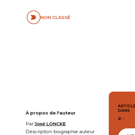
BIBLE
NON CLASSÉ
ARTICLE
DANS
À propos de l'auteur
# -
Par
José LONCKE
Description biographie auteur