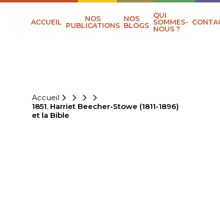
QUI
NOS
NOS
ACCUEIL
SOMMES-
CONTA
PUBLICATIONS
BLOGS
NOUS ?
Accueil
1851. Harriet Beecher-Stowe (1811-1896)
et la Bible
1851. HARRIET
BEECHER-
STOWE (1811-
1896) ET LA