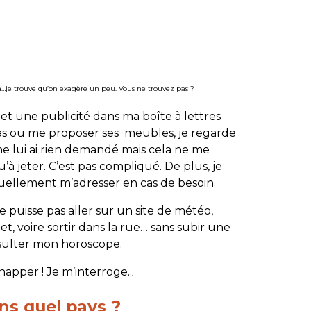
à…
je trouve qu’on exagère un peu. Vous ne trouvez pas ?
t une publicité dans ma boîte à lettres
as ou me proposer ses meubles, je regarde
Je ne lui ai rien demandé mais cela ne me
’à jeter. C’est pas compliqué. De plus, je
ntuellement m’adresser en cas de besoin.
e puisse pas aller sur un site de météo,
t, voire sortir dans la rue… sans subir une
onsulter mon horoscope.
happer ! Je m’interroge..
.
s quel pays ?