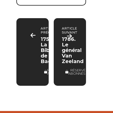
ARTICLE
ARTICLE
PRÉCÉDENT
SUIVANT
1750.
1786.
La
Le
Bible
général
de
Van
Bach
Zeeland
RÉSERVÉ
RÉSERVÉ
ABONNÉS
ABONNÉS