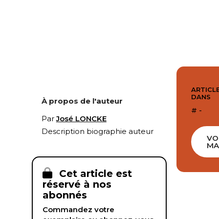
ARTICLE
DANS
À propos de l'auteur
# -
Par
José LONCKE
Description biographie auteur
VO
MA
Cet article est
réservé à nos
abonnés
Commandez votre