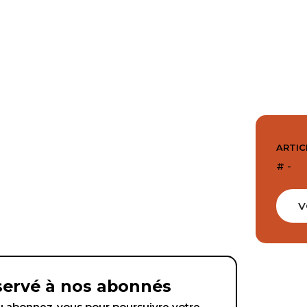
ARTIC
# -
V
éservé à nos abonnés
abonnez-vous pour poursuivre votre