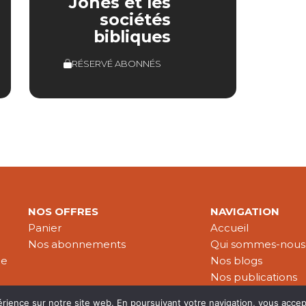
Jones et les
sociétés
bibliques
RÉSERVÉ ABONNÉS
NOS OFFRES
NAVIGATION
Panier
Accueil
Nos abonnements
Qui sommes-nous
le
Nos blogs
Nos publications
Partenaires
érience sur notre site web. En poursuivant votre navigation, vous accep