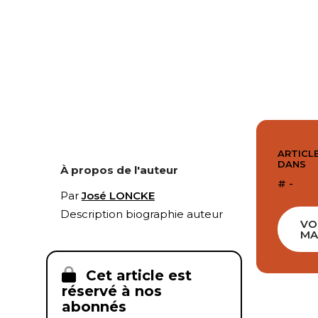
ARTICLE
DANS
À propos de l'auteur
# -
Par
José LONCKE
Description biographie auteur
VO
MA
Cet article est
réservé à nos
abonnés