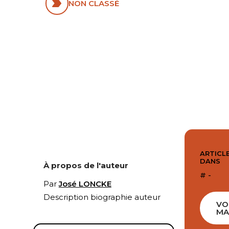
NON CLASSÉ
ARTICLE
DANS
À propos de l'auteur
# -
Par
José LONCKE
Description biographie auteur
VO
MA