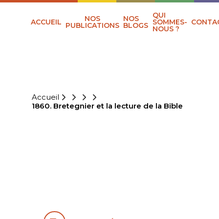
QUI
NOS
NOS
ACCUEIL
SOMMES-
CONTA
PUBLICATIONS
BLOGS
NOUS ?
Accueil
1860. Bretegnier et la lecture de la Bible
1860.
BRETEGNIER ET
LA LECTURE DE
LA BIBLE