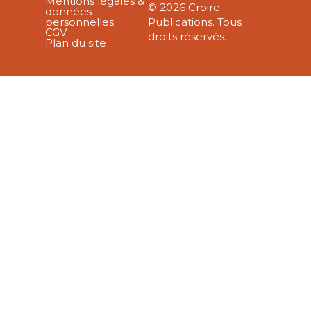
Mentions légales &
© 2026 Croire-
données
personnelles
Publications. Tous
CGV
droits réservés.
Plan du site