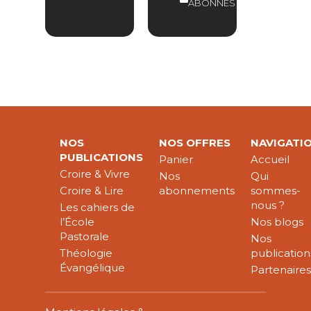
ABONNÉS
NOS
NOS OFFRES
NAVIGATI
PUBLICATIONS
Panier
Accueil
Croire & Vivre
Nos
Qui
Croire & Lire
abonnements
sommes-
nous ?
Les cahiers de
l’École
Nos blogs
Pastorale
Nos
Théologie
publication
Évangélique
Partenaire