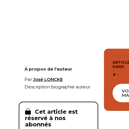
ARTICLE
DANS
À propos de l'auteur
# -
Par
José LONCKE
Description biographie auteur
VO
MA
Cet article est
réservé à nos
abonnés