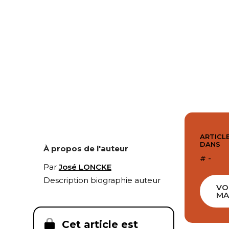
ARTICLE
DANS
À propos de l'auteur
# -
Par
José LONCKE
Description biographie auteur
VO
MA
Cet article est