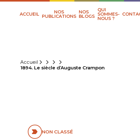
QUI
NOS
NOS
ACCUEIL
SOMMES-
CONTA
PUBLICATIONS
BLOGS
NOUS ?
Accueil
1894. Le siècle d’Auguste Crampon
1894. LE SIÈCLE
D’AUGUSTE
CRAMPON
NON CLASSÉ