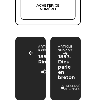
ACHETER CE
NUMÉRO
ARTICLE
ARTICLE
PRÉCÉDENT
SUIVANT
1891.
1897.
Rimbaud
Dieu
parle
RÉSERVÉ
en
ABONNÉS
breton
RÉSERVÉ
ABONNÉS