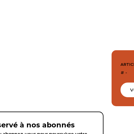
ARTIC
# -
V
éservé à nos abonnés
abonnez-vous pour poursuivre votre