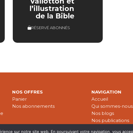
Vallotton et
l’illustration
de la Bible
RÉSERVÉ ABONNÉS
NOS OFFRES
NAVIGATION
Panier
Accueil
Nos abonnements
Qui sommes-nous
le
Nos blogs
Nos publications
Partenaires
érience sur notre site web. En poursuivant votre navigation, vous accep