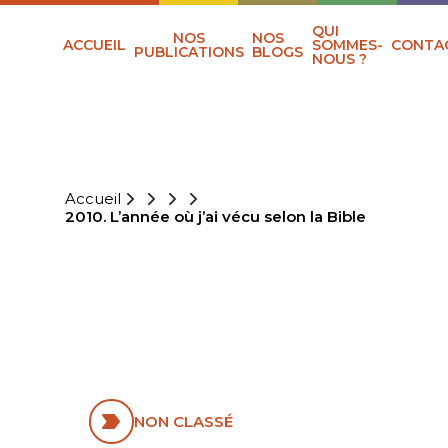
QUI
NOS
NOS
ACCUEIL
SOMMES-
CONTA
PUBLICATIONS
BLOGS
NOUS ?
Accueil
2010. L’année où j’ai vécu selon la Bible
2010. L’ANNÉE
OÙ J’AI VÉCU
SELON LA BIBLE
NON CLASSÉ