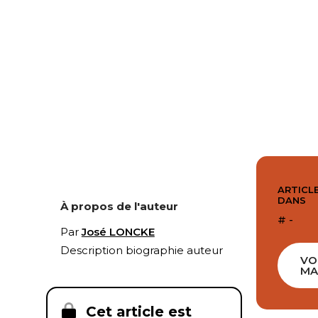
ARTICLE
DANS
À propos de l'auteur
# -
Par
José LONCKE
Description biographie auteur
VO
MA
Cet article est