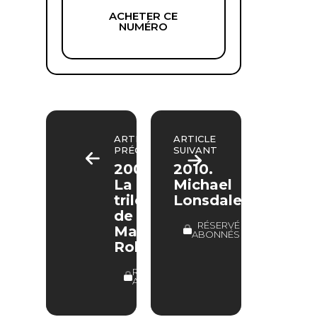
ACHETER CE
NUMÉRO
ARTICLE
ARTICLE
PRÉCÉDENT
SUIVANT
2007.
2010.
La
Michael
trilogie
Lonsdale
de
RÉSERVÉ
Marilynne
ABONNÉS
Robinson
RÉSERVÉ
ABONNÉS