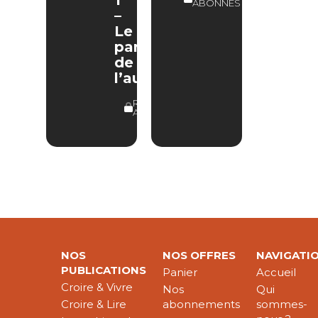
1
ABONNÉS
–
Le
parcours
de
l’auteur
RÉSERVÉ
ABONNÉS
NOS
NOS OFFRES
NAVIGATI
PUBLICATIONS
Panier
Accueil
Croire & Vivre
Nos
Qui
Croire & Lire
abonnements
sommes-