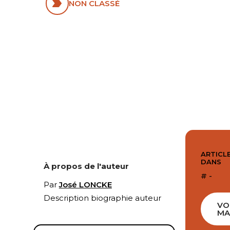
NON CLASSÉ
ARTICLE
DANS
À propos de l'auteur
# -
Par
José LONCKE
Description biographie auteur
VO
MA