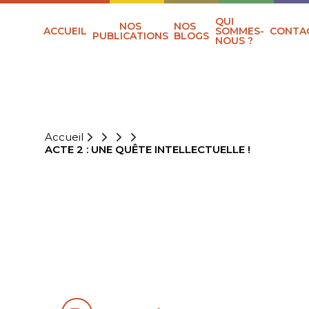
QUI
NOS
NOS
ACCUEIL
SOMMES-
CONTA
PUBLICATIONS
BLOGS
NOUS ?
Accueil
ACTE 2 : UNE QUÊTE INTELLECTUELLE !
ACTE 2 : UNE
QUÊTE
INTELLECTUELLE
!