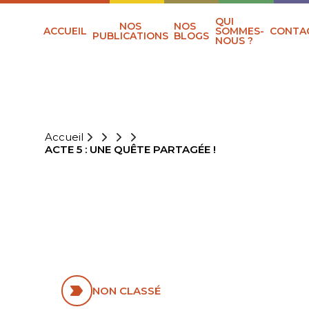
QUI
NOS
NOS
ACCUEIL
SOMMES-
CONTA
PUBLICATIONS
BLOGS
NOUS ?
Accueil
ACTE 5 : UNE QUÊTE PARTAGÉE !
ACTE 5 : UNE
QUÊTE
PARTAGÉE !
NON CLASSÉ