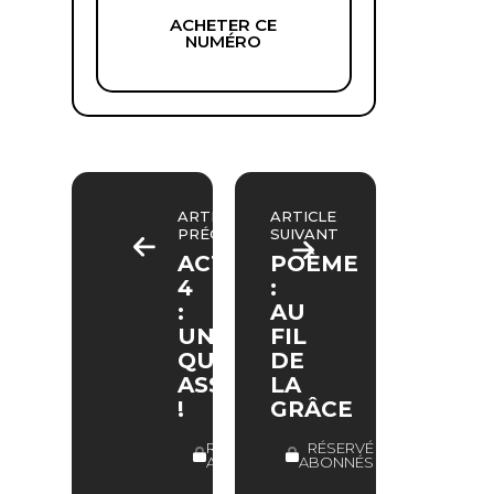
ACHETER CE
NUMÉRO
ARTICLE
ARTICLE
PRÉCÉDENT
SUIVANT
ACTE
POÈME
4
:
:
AU
UNE
FIL
QUÊTE
DE
ASSOUVIE
LA
!
GRÂCE
RÉSERVÉ
RÉSERVÉ
ABONNÉS
ABONNÉS