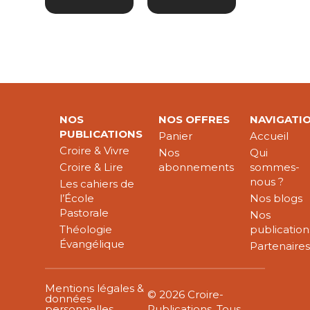
NOS
NOS OFFRES
NAVIGATI
PUBLICATIONS
Panier
Accueil
Croire & Vivre
Nos
Qui
Croire & Lire
abonnements
sommes-
nous ?
Les cahiers de
l’École
Nos blogs
Pastorale
Nos
Théologie
publication
Évangélique
Partenaire
Mentions légales &
© 2026 Croire-
données
personnelles
Publications. Tous