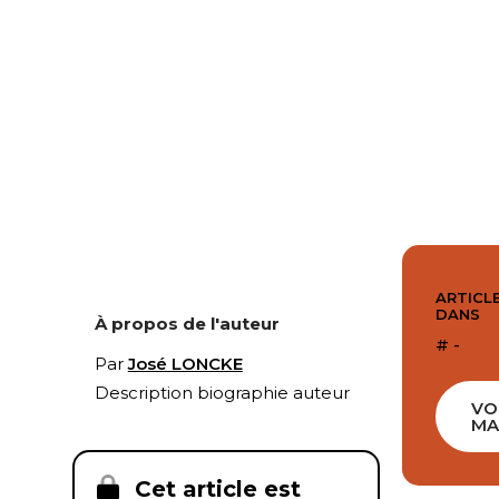
ARTICLE
DANS
À propos de l'auteur
# -
Par
José LONCKE
Description biographie auteur
VO
MA
Cet article est