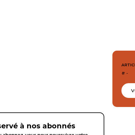
ARTIC
# -
V
éservé à nos abonnés
abonnez-vous pour poursuivre votre