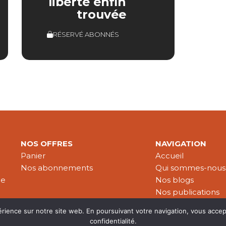
liberté enfin
trouvée
RÉSERVÉ ABONNÉS
NOS OFFRES
NAVIGATION
Panier
Accueil
Nos abonnements
Qui sommes-nous
le
Nos blogs
Nos publications
Partenaires
érience sur notre site web. En poursuivant votre navigation, vous accep
confidentialité.