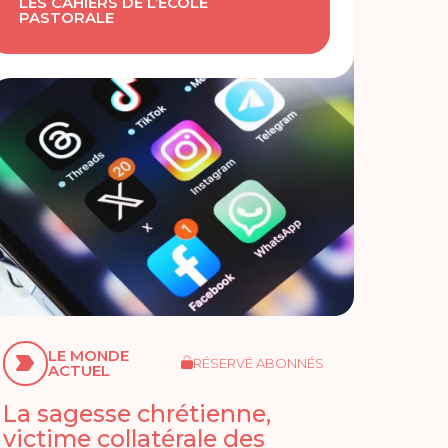
LES CAHIERS DE L’ÉCOLE
PASTORALE
LE MONDE
RÉSERVÉ ABONNÉS
ACTUEL
La sagesse chrétienne,
victime collatérale des