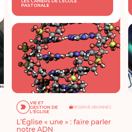
LES CAHIERS DE L’ÉCOLE
PASTORALE
VIE ET
GESTION DE
RÉSERVÉ ABONNÉS
L'ÉGLISE
L’Église « une » : faire parler
notre ADN