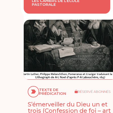
LES CAHIERS DE L’ÉCOLE
PASTORALE
TEXTE DE
RÉSERVÉ ABONNÉS
PRÉDICATION
S’émerveiller du Dieu un et
trois (Confession de foi – art