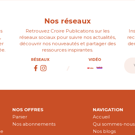
Nos réseaux
s
Retrouvez Croire Publications sur les
In
,
réseaux sociaux pour suivre nos actualités,
rec
er
découvrir nos nouveautés et partager des
der
ée.
ressources inspirantes.
RÉSEAUX
VIDÉO
NOS OFFRES
NAVIGATION
Panier
Accueil
Nos abonnements
Qui sommes-nous
le
Nos blogs