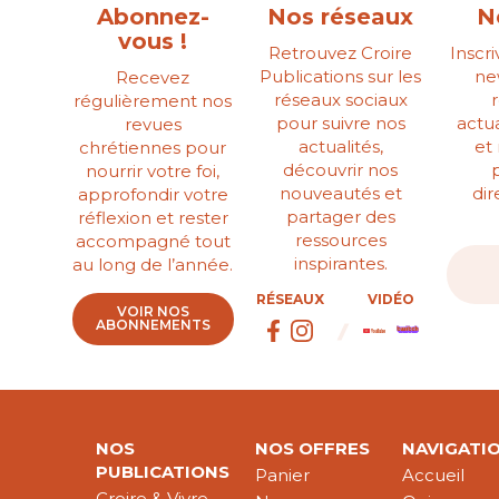
Abonnez-
Nos réseaux
N
vous !
Retrouvez Croire
Inscr
Publications sur les
ne
Recevez
réseaux sociaux
régulièrement nos
pour suivre nos
actua
revues
actualités,
et
chrétiennes pour
découvrir nos
nourrir votre foi,
nouveautés et
di
approfondir votre
partager des
réflexion et rester
ressources
accompagné tout
inspirantes.
au long de l’année.
RÉSEAUX
VIDÉO
VOIR NOS
ABONNEMENTS
NOS
NOS OFFRES
NAVIGATI
PUBLICATIONS
Panier
Accueil
Croire & Vivre