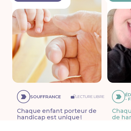
É
SOUFFRANCE
LECTURE LIBRE
- 
Chaque enfant porteur de
Chaqu
handicap est unique !
de han