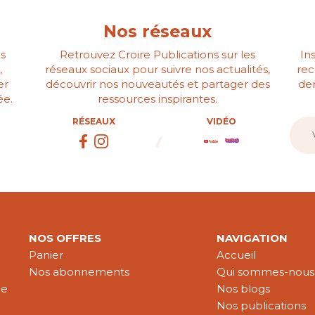
Nos réseaux
s
Retrouvez Croire Publications sur les
In
,
réseaux sociaux pour suivre nos actualités,
rec
er
découvrir nos nouveautés et partager des
der
ée.
ressources inspirantes.
RÉSEAUX
VIDÉO
NOS OFFRES
NAVIGATION
Panier
Accueil
Nos abonnements
Qui sommes-nous
le
Nos blogs
Nos publications