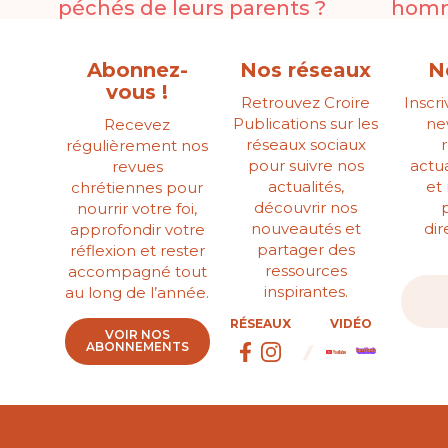
péchés de leurs parents ?
homm
Abonnez-
Nos réseaux
N
vous !
Retrouvez Croire
Inscr
Publications sur les
ne
Recevez
réseaux sociaux
régulièrement nos
pour suivre nos
actua
revues
actualités,
et
chrétiennes pour
découvrir nos
nourrir votre foi,
nouveautés et
di
approfondir votre
partager des
réflexion et rester
ressources
accompagné tout
inspirantes.
au long de l’année.
RÉSEAUX
VIDÉO
VOIR NOS
ABONNEMENTS