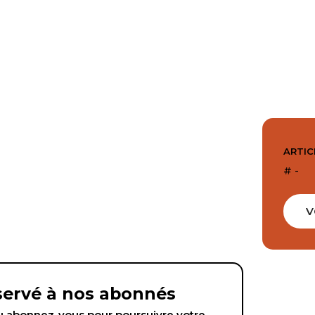
ARTIC
# -
V
éservé à nos abonnés
abonnez-vous pour poursuivre votre