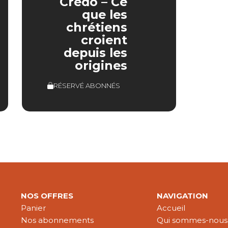
Credo – Ce
que les
chrétiens
croient
depuis les
origines
RÉSERVÉ ABONNÉS
NOS OFFRES
NAVIGATION
Panier
Accueil
Nos abonnements
Qui sommes-nous