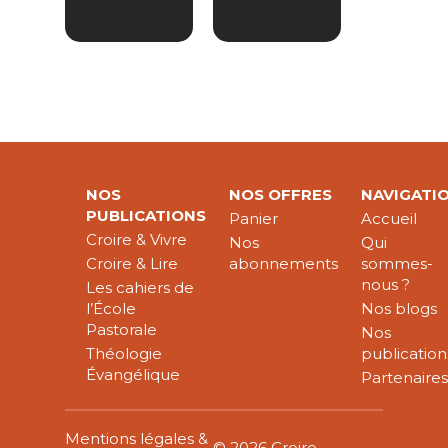
NOS
NOS OFFRES
NAVIGATI
PUBLICATIONS
Panier
Accueil
Croire & Vivre
Nos
Qui
Croire & Lire
abonnements
sommes-
nous ?
Les cahiers de
l’École
Nos blogs
Pastorale
Nos
Théologie
publication
Évangélique
Partenaire
Mentions légales &
© 2026 Croire-