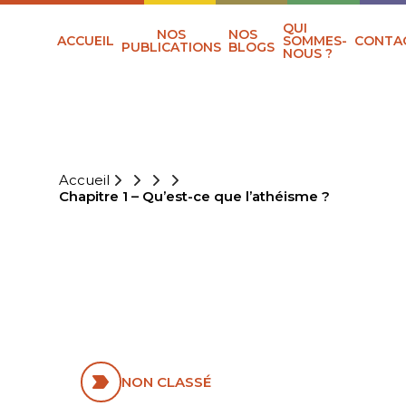
QUI
NOS
NOS
ACCUEIL
SOMMES-
CONTA
PUBLICATIONS
BLOGS
NOUS ?
Accueil
Chapitre 1 – Qu’est-ce que l’athéisme ?
CHAPITRE 1 –
QU’EST-CE QUE
L’ATHÉISME ?
NON CLASSÉ