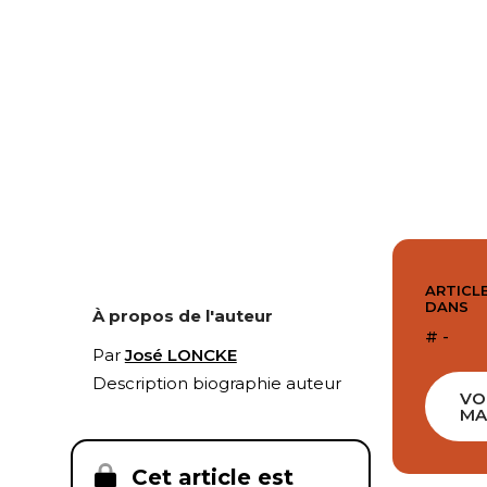
ARTICLE
DANS
À propos de l'auteur
# -
Par
José LONCKE
Description biographie auteur
VO
MA
Cet article est