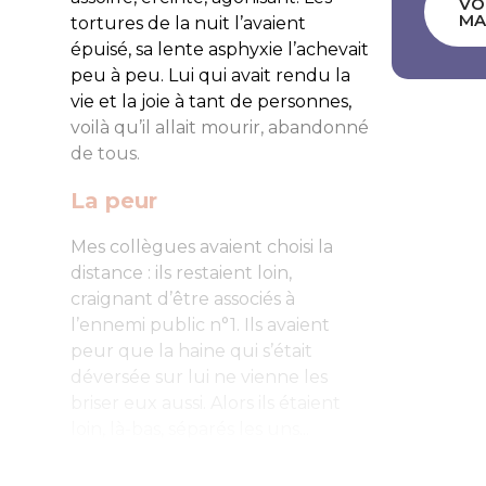
VO
MA
tortures de la nuit l’avaient
épuisé, sa lente asphyxie l’achevait
peu à peu. Lui qui avait rendu la
vie et la joie à tant de personnes,
voilà qu’il allait mourir, abandonné
de tous.
La peur
Mes collègues avaient choisi la
distance : ils restaient loin,
craignant d’être associés à
l’ennemi public n°1. Ils avaient
peur que la haine qui s’était
déversée sur lui ne vienne les
briser eux aussi. Alors ils étaient
loin, là-bas, séparés les uns...