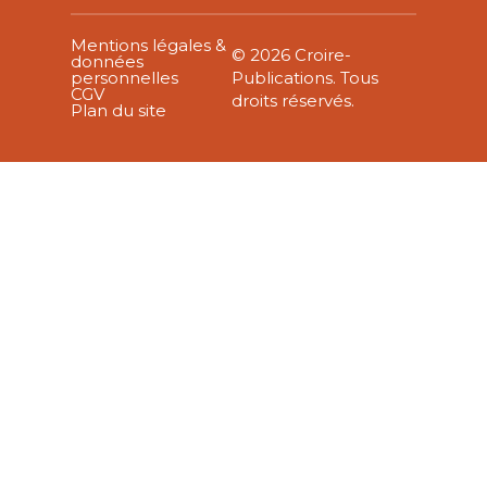
Mentions légales &
© 2026 Croire-
données
personnelles
Publications. Tous
CGV
droits réservés.
Plan du site