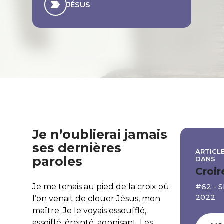
JÉSUS
Je n’oublierai jamais
ses dernières
ARTICLE
paroles
DANS
Croir
#62 -
Je me tenais au pied de la croix où
2022
l’on venait de clouer Jésus, mon
maître. Je le voyais essoufflé,
assoiffé, éreinté, agonisant. Les