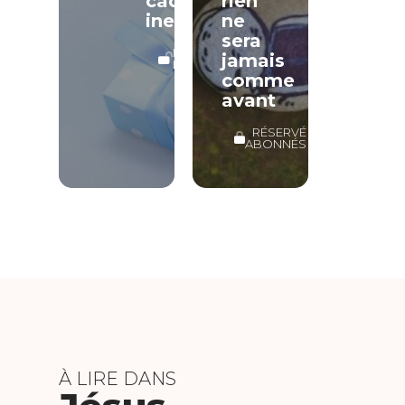
cadeau
rien
inestimable
ne
sera
LECTURE
jamais
LIBRE
comme
avant
RÉSERVÉ
ABONNÉS
À LIRE DANS