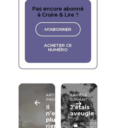
Pas encore abonné
à Croire & Lire ?
M'ABONNER
ACHETER CE
NUMÉRO
ARTICLE
ARTICLE
PRÉCÉDENT
SUIVANT
Il
J’étais
n’espérait
aveugle
plus
RÉSERVÉ
rien
ABONNÉS