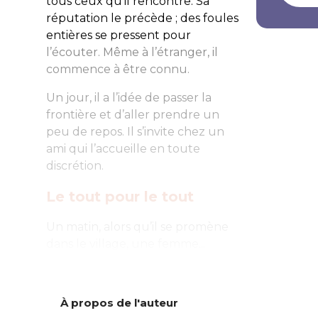
tous ceux qu’il rencontre. Sa
réputation le précède ; des foules
entières se pressent pour
l’écouter. Même à l’étranger, il
commence à être connu.
Un jour, il a l’idée de passer la
frontière et d’aller prendre un
peu de repos. Il s’invite chez un
ami qui l’accueille en toute
discrétion.
Le tout pour le tout
Un matin, alors qu’il se promène
dans le village, une femme...
À propos de l'auteur