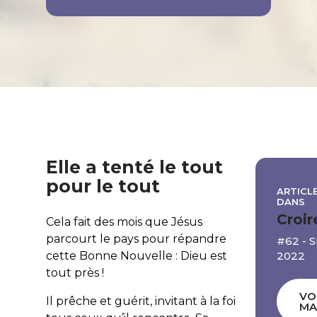
Elle a tenté le tout
pour le tout
ARTICLE
DANS
Croir
Cela fait des mois que Jésus
parcourt le pays pour répandre
#62 -
2022
cette Bonne Nouvelle : Dieu est
tout près !
VO
Il prêche et guérit, invitant à la foi
MA