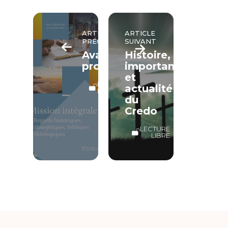
ARTICLE
ARTICLE
PRÉCÉDENT
SUIVANT
Avant-
Histoire,
propos
importance
et
LECTURE
actualité
LIBRE
du
Credo
LECTURE
LIBRE