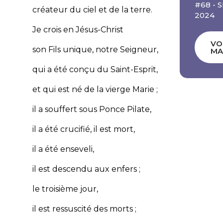
#68 -
créateur du ciel et de la terre.
2024
Je crois en Jésus-Christ
VO
son Fils unique, notre Seigneur,
MA
qui a été conçu du Saint-Esprit,
et qui est né de la vierge Marie ;
il a souffert sous Ponce Pilate,
il a été crucifié, il est mort,
il a été enseveli,
il est descendu aux enfers ;
le troisième jour,
il est ressuscité des morts ;