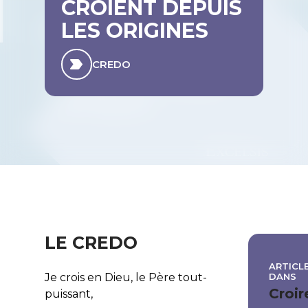
CROIENT DEPUIS
LES ORIGINES
CREDO
LE CREDO
ARTICLE
DANS
Je crois en Dieu, le Père tout-
Croir
puissant,