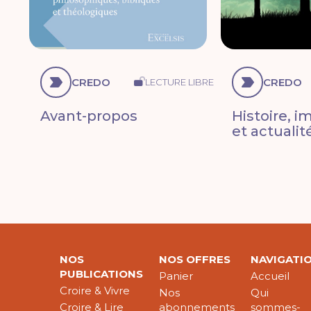
CREDO
CREDO
LECTURE LIBRE
Avant-propos
Histoire, 
et actuali
NOS
NOS OFFRES
NAVIGATI
PUBLICATIONS
Panier
Accueil
Croire & Vivre
Nos
Qui
Croire & Lire
abonnements
sommes-