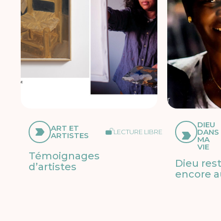
DIEU
ART ET
DANS
LECTURE LIBRE
ARTISTES
MA
VIE
Témoignages
Dieu res
d’artistes
encore a