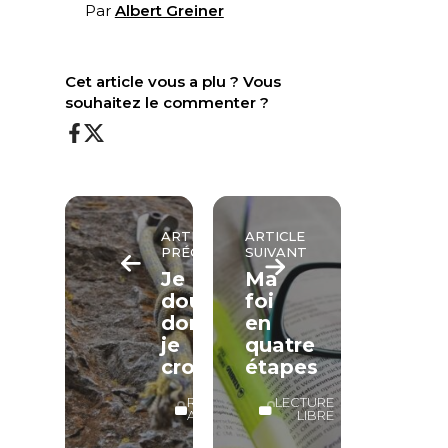
Par
Albert Greiner
Cet article vous a plu ? Vous
souhaitez le commenter ?
ARTICLE
ARTICLE
PRÉCÉDENT
SUIVANT
Je
Ma
doute,
foi
donc
en
je
quatre
crois
étapes
RÉSERVÉ
LECTURE
ABONNÉS
LIBRE