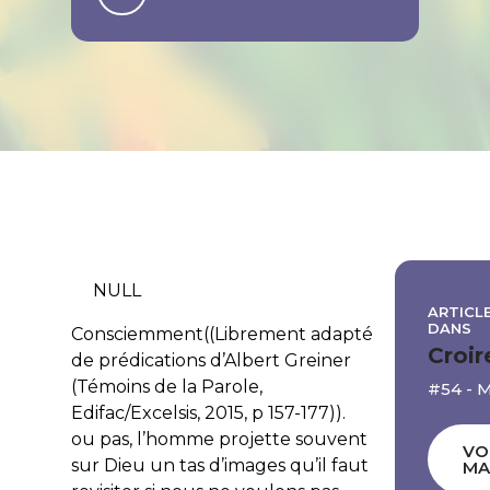
NULL
ARTICLE
DANS
Consciemment((Librement adapté
Croir
de prédications d’Albert Greiner
(Témoins de la Parole,
#54 - 
Edifac/Excelsis, 2015, p 157-177)).
ou pas, l’homme projette souvent
VO
sur Dieu un tas d’images qu’il faut
MA