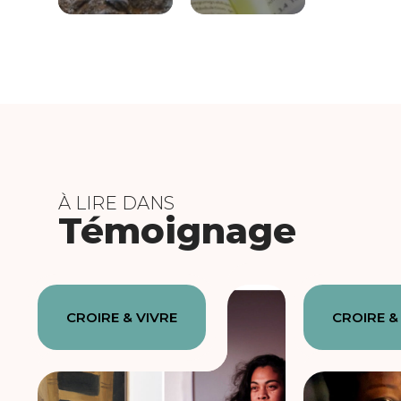
À LIRE DANS
Témoignage
CROIRE & VIVRE
CROIRE &