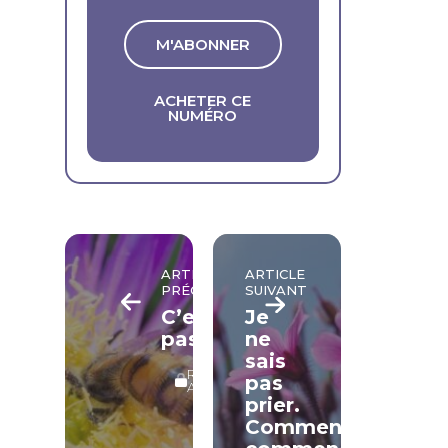
M'ABONNER
ACHETER CE
NUMÉRO
ARTICLE
ARTICLE
PRÉCÉDENT
SUIVANT
C’est
Je
passionnant
ne
sais
RÉSERVÉ
pas
ABONNÉS
prier.
Comment