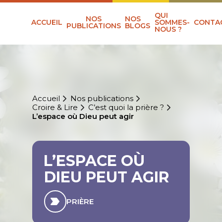
QUI
NOS
NOS
ACCUEIL
SOMMES-
CONTA
PUBLICATIONS
BLOGS
NOUS ?
Accueil
Nos publications
Croire & Lire
C’est quoi la prière ?
L’espace où Dieu peut agir
L’ESPACE OÙ
DIEU PEUT AGIR
PRIÈRE