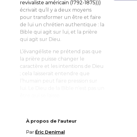
revivaliste américain (1792-1875)))
écrivait qu’il y a deux moyens
pour transformer un être et faire
de lui un chrétien authentique : la
Bible qui agit sur lui, et la prière
qui agit sur Dieu.
L’évangéliste ne prétend pas que
la prière puisse changer le
caractère et les intentions de Dieu
; cela laisserait entendre que
l’humain peut faire pression sur
lui. Le Dieu de la Bible n’est pas un
être qui se laisse...
À propos de l'auteur
Par
Éric Denimal