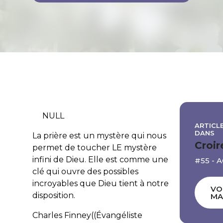
NULL
ARTICLE
DANS
La prière est un mystère qui nous
Croir
permet de toucher LE mystère
infini de Dieu. Elle est comme une
#55 - 
clé qui ouvre des possibles
incroyables que Dieu tient à notre
VO
disposition.
MA
Charles Finney((Évangéliste