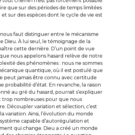
 tout chemin n’est pas forcément possible.
ire que sur des périodes de temps limitées
 !) et sur des espèces dont le cycle de vie est
 nous faut distinguer entre le mécanisme
de Dieu. À lui seul, le témoignage de la
ître cette dernière. D’un point de vue
e que nous appelons hasard relève de notre
omplexité des phénomènes : nous ne sommes
 mécanique quantique, où il est postulé que
e peut jamais être connu avec certitude
ne probabilité d’état. En revanche, la raison
ionné au gré du hasard, pourrait s’expliquer
nt trop nombreuses pour que nous
e. Découpler variation et sélection, c’est
la variation. Ainsi, l’évolution du monde
système capable d’autorégulation et
ement qui change. Dieu a créé un monde