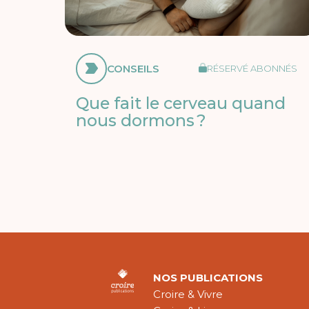
CONSEILS
RÉSERVÉ ABONNÉS
Que fait le cerveau quand
nous dormons ?
NOS PUBLICATIONS
Croire & Vivre