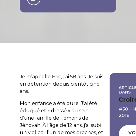
Je m’appelle Éric, j’ai 58 ans. Je suis
en détention depuis bientôt cinq
ARTICLE
ans.
DANS
Croir
Mon enfance a été dure. J’ai été
#50 -
éduqué et « dressé » au sein
2018
d’une famille de Témoins de
Jéhovah. À l’âge de 12 ans, j’ai subi
un viol par l’un de mes proches, et
VO