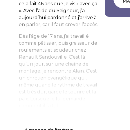
MA
cela fait 46 ans que je vis « avec ça
». Avec l’aide du Seigneur, j’ai
aujourd’hui pardonné et j’arrive à
en parler, car il faut crever l’abcès.
Dès l’âge de 17 ans, j’ai travaillé
comme pâtissier, puis graisseur de
roulements et soudeur chez
Renault Sandouville. C’est là
qu’un jour, sur une chaîne de
montage, je rencontre Alain. C’est
un chrétien évangélique qui,
même quand le rythme de travail
est très dur, garde le sourire et la
paix. Lorsque je lui demande
comment il fait, il...
À propos de l'auteur