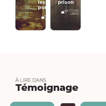
les
prison
portes
LECTURE
LIBRE
LECTURE
LIBRE
À LIRE DANS
Témoignage