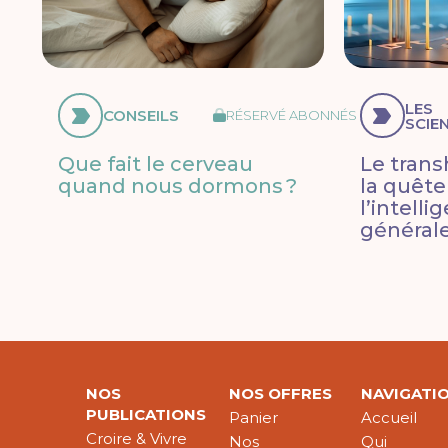
LES
CONSEILS
RÉSERVÉ ABONNÉS
SCIE
Que fait le cerveau
Le tran
quand nous dormons ?
la quête
l’intelli
général
NOS
NOS OFFRES
NAVIGATI
PUBLICATIONS
Panier
Accueil
Croire & Vivre
Nos
Qui