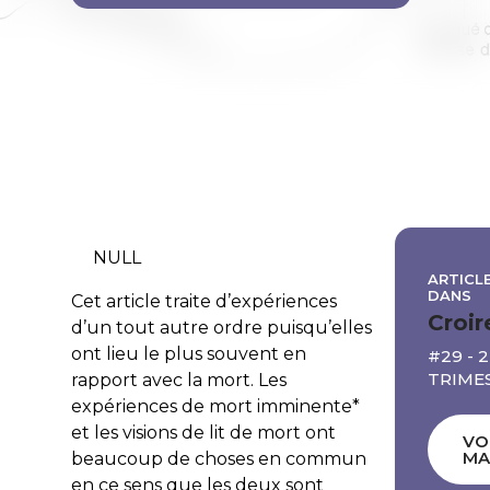
NULL
ARTICLE
DANS
Cet article traite d’expériences
Croir
d’un tout autre ordre puisqu’elles
ont lieu le plus souvent en
#29 - 
TRIMES
rapport avec la mort. Les
expériences de mort imminente
*
et les
visions de lit de mort
ont
VO
MA
beaucoup de choses en commun
en ce sens que les deux sont