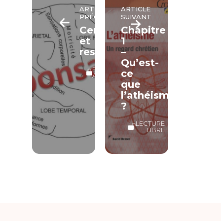
ARTICLE
ARTICLE
PRÉCÉDENT
SUIVANT
Cerveau
Chapitre
et
1
responsabilité
–
Qu’est-
RÉSERVÉ
ce
ABONNÉS
que
l’athéisme
?
LECTURE
LIBRE