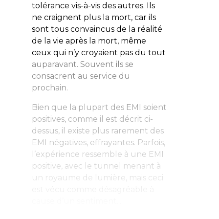
tolérance vis-à-vis des autres. Ils
ne craignent plus la mort, car ils
sont tous convaincus de la réalité
de la vie après la mort, même
ceux qui n’y croyaient pas du tout
auparavant. Souvent ils se
consacrent au service du
prochain.
Bien que la plupart des EMI soient
positives, comme il est décrit ci-
dessus, il existe plus rarement des
EMI négatives, effrayantes. Parfois,
l’expérience ressemble à une EMI
positive, avec le tunnel menant à
un royaume de lumière, mais ceci
est vécu comme désagréable à
cause d’un sentiment...