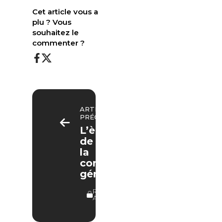
Cet article vous a
plu ? Vous
souhaitez le
commenter ?
ARTICLE
PRÉCÉDENT
L’ère
de
la
contrefaçon
généralisée
RÉSERVÉ
ABONNÉS