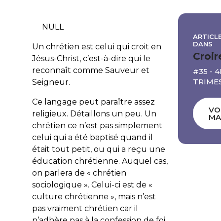
NULL
ARTICLE
DANS
Un chrétien est celui qui croit en
Croir
Jésus-Christ, c’est-à-dire qui le
reconnaît comme Sauveur et
#35 - 
TRIMES
Seigneur.
Ce langage peut paraître assez
VO
religieux. Détaillons un peu. Un
MA
chrétien ce n’est pas simplement
celui qui a été baptisé quand il
était tout petit, ou qui a reçu une
éducation chrétienne. Auquel cas,
on parlera de « chrétien
sociologique ». Celui-ci est de «
culture chrétienne », mais n’est
pas vraiment chrétien car il
n’adhère pas à la confession de foi