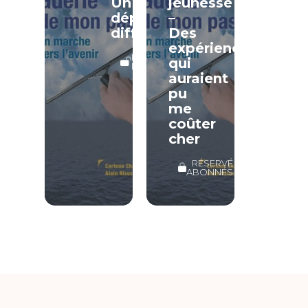
Un
jeunesse
départ
–
difficile
Des
expériences
LECTURE
qui
LIBRE
auraient
pu
me
coûter
cher
RÉSERVÉ
ABONNÉS