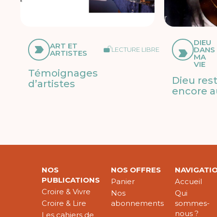
DIEU
ART ET
DANS
LECTURE LIBRE
ARTISTES
MA
VIE
Témoignages
Dieu res
d’artistes
encore a
NOS
NOS OFFRES
NAVIGATI
PUBLICATIONS
Panier
Accueil
Croire & Vivre
Nos
Qui
Croire & Lire
abonnements
sommes-
nous ?
Les cahiers de