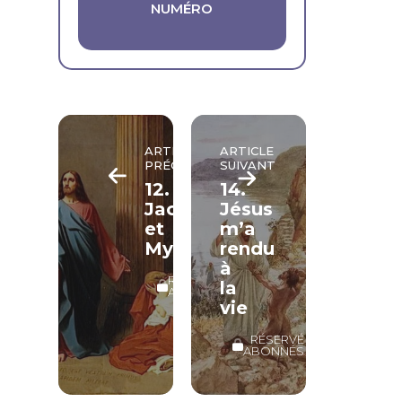
NUMÉRO
ARTICLE
ARTICLE
PRÉCÉDENT
SUIVANT
12.
14.
Jacob
Jésus
et
m’a
Myriam
rendu
à
RÉSERVÉ
la
ABONNÉS
vie
RÉSERVÉ
ABONNÉS