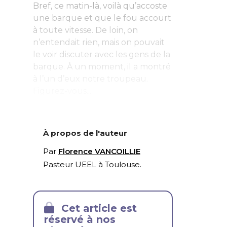
Bref, ce matin-là, voilà qu’accoste
une barque et que le fou accourt
à toute vitesse. De loin, on
n’entendait rien, mais on pouvait
le voir discuter avec les gens de la
barque. À un moment, il a montré
à l’un d’eux notre troupeau.
Figurez-vous...
À propos de l'auteur
Par
Florence VANCOILLIE
Pasteur UEEL à Toulouse.
Cet article est
réservé à nos