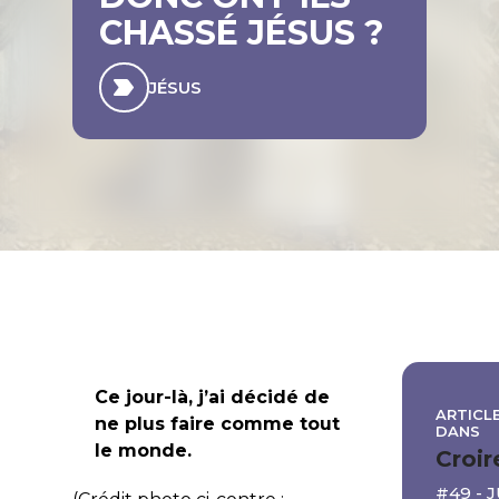
CHASSÉ JÉSUS ?
JÉSUS
Ce jour-là, j’ai décidé de
ARTICLE
ne plus faire comme tout
DANS
le monde.
Croir
#49 - 