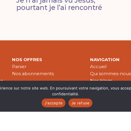
Je n’ai jamais vu Jésus,
pourtant je l’ai rencontré
NOS OFFRES
NAVIGATION
Panier
Accueil
Nos abonnements
Qui sommes-nous
le
Nos blogs
Nos publications
érience sur notre site web. En poursuivant votre navigation, vous accep
confidentialité.
Partenaires
J'accepte
Je refuse
es & données personnelles
© 2026 Croire-Publications. Tous 