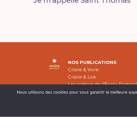
Je m’appelle Saint Thomas
NOS PUBLICATIONS
Croire & Vivre
Croire & Lire
Les cahiers de l’École Pastora
Théologie Évangélique
Nous utilisons des cookies pour vous garantir la meilleure exp
Mentions légal
CGV
Plan du site