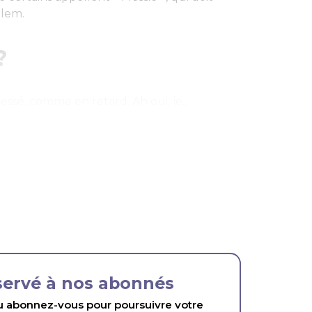
alem.
?
essé, comme en retard. Ah oui, je...
éservé à nos abonnés
abonnez-vous pour poursuivre votre