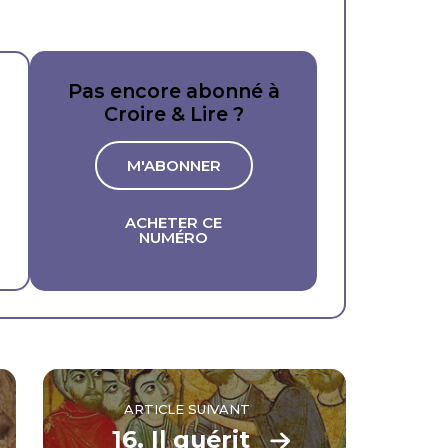
Pas encore abonné à
Croire & Lire ?
M'ABONNER
ACHETER CE
NUMÉRO
ARTICLE SUIVANT
16. Il guérit