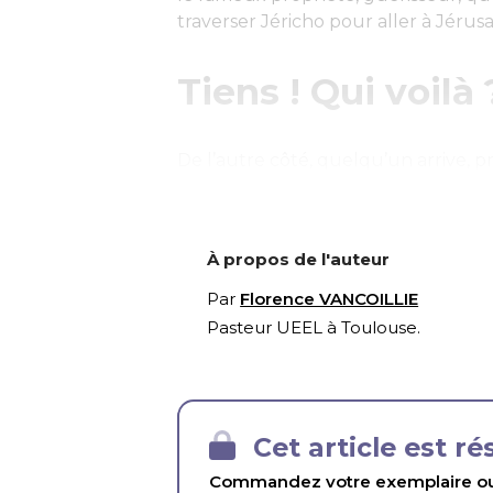
traverser Jéricho pour aller à Jérus
Tiens ! Qui voilà 
De l’autre côté, quelqu’un arrive, pr
À propos de l'auteur
Par
Florence VANCOILLIE
Pasteur UEEL à Toulouse.
Cet article est r
Commandez votre exemplaire ou 