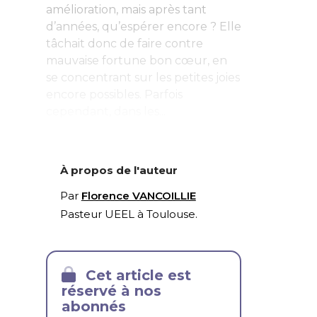
amélioration, mais après tant
d’années, qu’espérer encore ? Elle
tâchait donc de
faire contre
mauvaise fortune bon cœur, en
se concentrant sur les petites joies
encore possibles. Parfois
cependant, dans les...
À propos de l'auteur
Par
Florence VANCOILLIE
Pasteur UEEL à Toulouse.
Cet article est
réservé à nos
abonnés