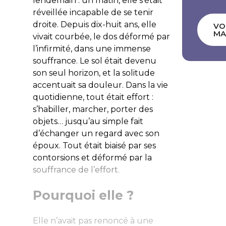
lendemain : un matin, elle s’était
réveillée incapable de se tenir
droite. Depuis dix-huit ans, elle
VO
MA
vivait courbée, le dos déformé par
l’infirmité, dans une immense
souffrance. Le sol était devenu
son seul horizon, et la solitude
accentuait sa douleur. Dans la vie
quotidienne, tout était effort :
s’habiller, marcher, porter des
objets… jusqu’au simple fait
d’échanger un regard avec son
époux. Tout était biaisé par ses
contorsions et déformé par la
souffrance de l’effort.
Pourquoi elle ?
Elle n’avait pas renoncé à une