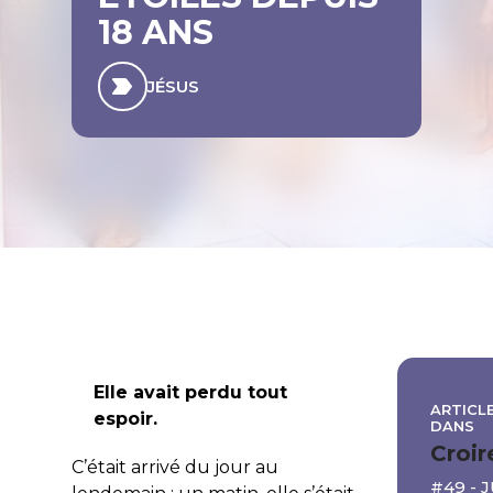
18 ANS
JÉSUS
Elle avait perdu tout
ARTICLE
espoir
.
DANS
Croir
C’était arrivé du jour au
#49 - 