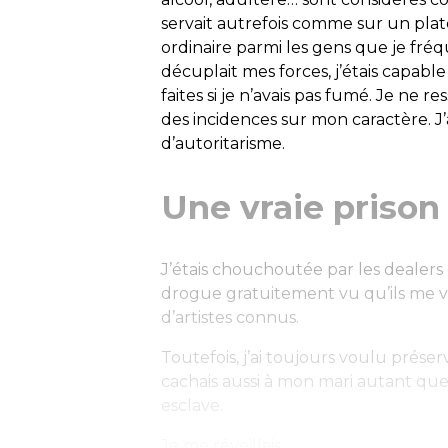
servait autrefois comme sur un plate
ordinaire parmi les gens que je fré
décuplait mes forces, j’étais capable
faites si je n’avais pas fumé. Je ne re
des incidences sur mon caractère. J’
d’autoritarisme.
Une vraie prison
J’étais chouchoutée par les dealers
drogue gratuitement vu qu’ils me v
d’artistes connus.
Toutefois, j’ai toujours voulu préserv
cachais aussi à mon mari autant que j
esclave.
Je me réveillais...