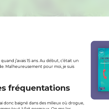
uand j’avais 15 ans. Au début, c’était un
e. Malheureusement pour moi, je suis
es fréquentations
J’ai donc baigné dans des milieux où drogue,
comme tout à fait normaux. On me les