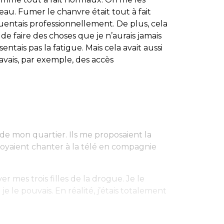
au. Fumer le chanvre était tout à fait
quentais professionnellement. De plus, cela
 de faire des choses que je n’aurais jamais
ssentais pas la fatigue. Mais cela avait aussi
avais, par exemple, des accès
 de mon quartier. Ils me proposaient la
oyaient chanter à la télé en compagnie
er mes trois filles de la drogue. Je le
e le pouvais. En réalité, j’étais totalement