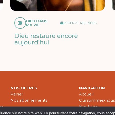
DIEU DANS
RÉSERVÉ ABONNÉS
MA VIE
Dieu restaure encore
aujourd’hui
NOS OFFRES
NAVIGATION
Panier
Accueil
Nos abonnements
Qui sommes-nous
le
Nos blogs
Nos publications
érience sur notre site web. En poursuivant votre navigation, vous accep