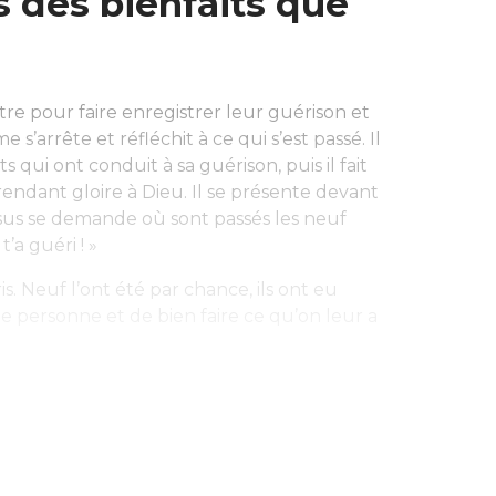
 des bienfaits que
être pour faire enregistrer leur guérison et
s’arrête et réfléchit à ce qui s’est passé. Il
qui ont conduit à sa guérison, puis il fait
rendant gloire à Dieu. Il se présente devant
Jésus se demande où sont passés les neuf
 t’a guéri ! »
s. Neuf l’ont été par chance, ils ont eu
nne personne et de bien faire ce qu’on leur a