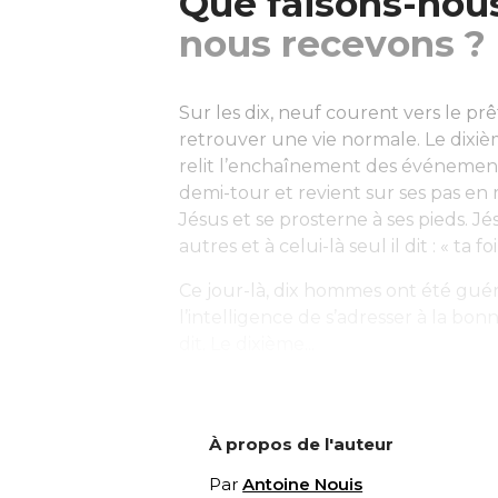
Que faisons-nous
nous recevons ?
Sur les dix, neuf courent vers le pr
retrouver une vie normale. Le dixième 
relit l’enchaînement des événements 
demi-tour et revient sur ses pas en 
Jésus et se prosterne à ses pieds. 
autres et à celui-là seul il dit : « ta foi
Ce jour-là, dix hommes ont été guéri
l’intelligence de s’adresser à la bo
dit. Le dixième...
À propos de l'auteur
Par
Antoine Nouis