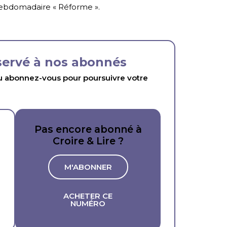
’hebdomadaire « Réforme ».
éservé à nos abonnés
abonnez-vous pour poursuivre votre
Pas encore abonné à
Croire & Lire ?
M'ABONNER
ACHETER CE
NUMÉRO