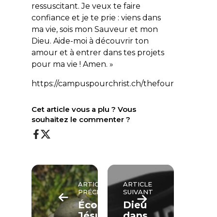
ressuscitant. Je veux te faire
confiance et je te prie : viens dans
ma vie, sois mon Sauveur et mon
Dieu. Aide-moi à découvrir ton
amour et à entrer dans tes projets
pour ma vie ! Amen. »
https://campuspourchrist.ch/thefour
Cet article vous a plu ? Vous
souhaitez le commenter ?
ARTICLE
ARTICLE
PRÉCÉDENT
SUIVANT
Écoute
Dieu
Jésus.
dans