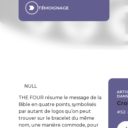
TÉMOIGNAGE
NULL
ARTI
DAN
THE FOUR résume le message de la
Cro
Bible en quatre points, symbolisés
par autant de logos qu’on peut
#52 
trouver sur le bracelet du même
nom, une manière commode, pour