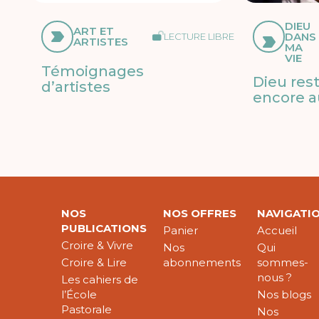
DIEU
ART ET
DANS
LECTURE LIBRE
ARTISTES
MA
VIE
Témoignages
Dieu res
d’artistes
encore a
NOS
NOS OFFRES
NAVIGATI
PUBLICATIONS
Panier
Accueil
Croire & Vivre
Nos
Qui
Croire & Lire
abonnements
sommes-
nous ?
Les cahiers de
l’École
Nos blogs
Pastorale
Nos