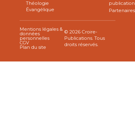
Théologie
publication
Évangélique
Partenaire
Mentions légales &
© 2026 Croire-
données
personnelles
Publications. Tous
CGV
droits réservés.
Plan du site