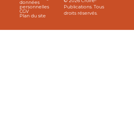
© 2026 Croire-
données
personnelles
Publications. Tous
CGV
droits réservés.
Plan du site