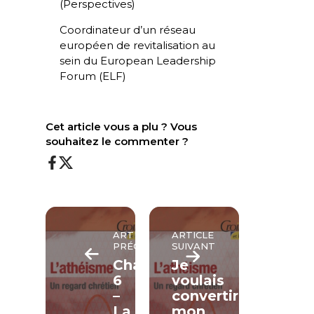
(Perspectives)
Coordinateur d’un réseau
européen de revitalisation au
sein du European Leadership
Forum (ELF)
Cet article vous a plu ? Vous
souhaitez le commenter ?
ARTICLE
ARTICLE
PRÉCÉDENT
SUIVANT
Chapitre
Je
6
voulais
–
convertir
La
mon