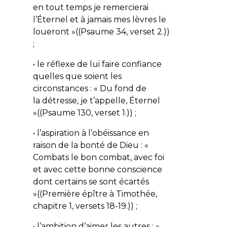
en tout temps je remercierai
l’Éternel et à jamais mes lèvres le
loueront
»((Psaume 34, verset 2.))
;
• le réflexe de lui faire confiance
quelles que soient les
circonstances : «
Du fond de
la détresse, je t’appelle, Éternel
»((Psaume 130, verset 1.)) ;
• l’aspiration à l’obéissance en
raison de la bonté de Dieu : «
Combats le bon combat, avec foi
et avec cette bonne conscience
dont certains se sont écartés
»((Première épître à Timothée,
chapitre 1, versets 18-19.)) ;
• l’ambition d’aimer les autres : «