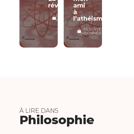
révélation
ami
à
RÉSERVÉ
l’athéisme
ABONNÉS
RÉSERVÉ
ABONNÉS
À LIRE DANS
Philosophie