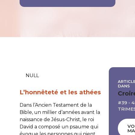
NULL
ARTICLE
DANS
L’honnêteté et les athées
Croir
#39 - 
Dans l’Ancien Testament de la
TRIMES
Bible, un millier d’années avant la
naissance de Jésus-Christ, le roi
VO
David a composé un psaume qui
MA
évoque les personnes qui nient