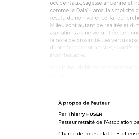
occidentaux, sagesse ancienne et n
comme le Dalaï-Lama, la simplicité dé
résolu de non-violence, la recherch
Milieu sont autant de réalités et d’
aspirations à une vie unifiée. Le pr
la note de proximité. Les vertus apa
dont témoignent artistes, sportifs e
incontestable.
Mais le bouddhisme se recommande 
par sa...
À propos de l'auteur
Par
Thierry HUSER
Pasteur retraité de l’Association 
Chargé de cours à la FLTE, et ensei