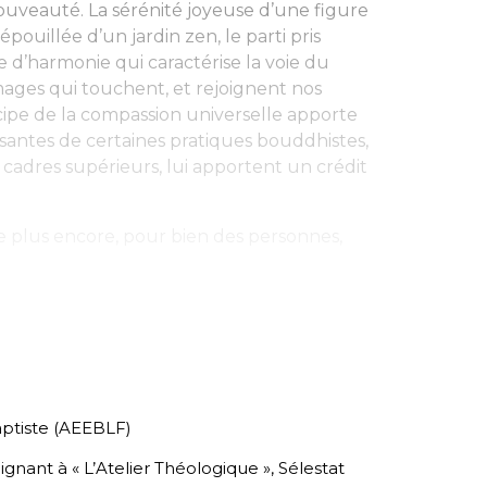
ouveauté. La sérénité joyeuse d’une figure
pouillée d’un jardin zen, le parti pris
e d’harmonie qui caractérise la voie du
images qui touchent, et rejoignent nos
incipe de la compassion universelle apporte
isantes de certaines pratiques bouddhistes,
t cadres supérieurs, lui apportent un crédit
plus encore, pour bien des personnes,
baptiste (AEEBLF)
gnant à « L’Atelier Théologique », Sélestat